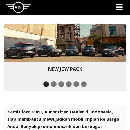
NEW ALL-ELECTRIC MINI COUNTRYMAN
NEW ALL-ELECTRIC MINI ACEMAN
NEW MINI COOPER CABRIO
THE NEW MINI COOPER
PLAZA MINI SERPONG
NEW JCW PACK
Kami Plaza MINI, Authorized Dealer di Indonesia,
siap membantu mewujudkan mobil impian keluarga
Anda. Banyak promo menarik dan berbagai