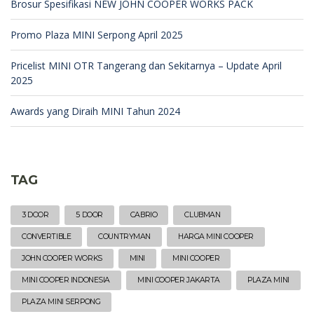
Brosur Spesifikasi NEW JOHN COOPER WORKS PACK
Promo Plaza MINI Serpong April 2025
Pricelist MINI OTR Tangerang dan Sekitarnya – Update April
2025
Awards yang Diraih MINI Tahun 2024
TAG
3 DOOR
5 DOOR
CABRIO
CLUBMAN
CONVERTIBLE
COUNTRYMAN
HARGA MINI COOPER
JOHN COOPER WORKS
MINI
MINI COOPER
MINI COOPER INDONESIA
MINI COOPER JAKARTA
PLAZA MINI
PLAZA MINI SERPONG