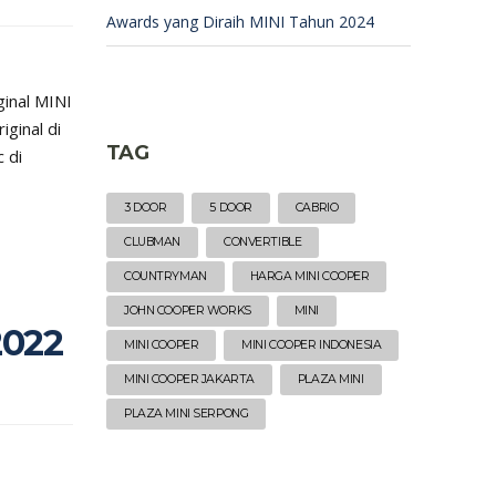
Awards yang Diraih MINI Tahun 2024
ginal MINI
iginal di
TAG
 di
3 DOOR
5 DOOR
CABRIO
CLUBMAN
CONVERTIBLE
COUNTRYMAN
HARGA MINI COOPER
JOHN COOPER WORKS
MINI
2022
MINI COOPER
MINI COOPER INDONESIA
MINI COOPER JAKARTA
PLAZA MINI
PLAZA MINI SERPONG