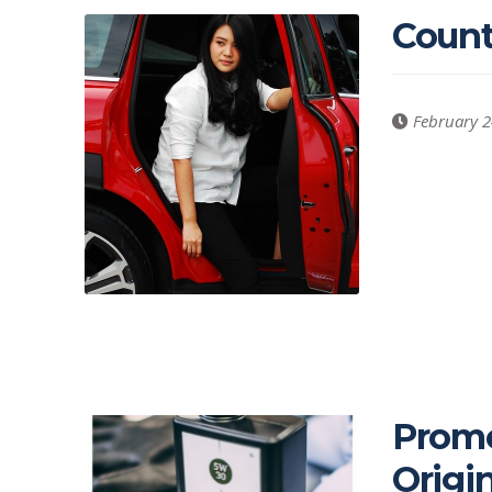
Count
February 2
Promo
Origin